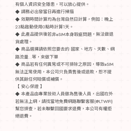
有個人資訊安全隱患，可以放心提供。
請務必出發當日再進行掃描
◆
效期時間計算均為台灣自然日計算，例如：晚上
◆
23點啟動使用0點時計算1天。
此產品提供後若
，無法做退
◆
非e
SIM
本身瑕疵問題
貨處理。
商品選擇請依照您要去的 國家、地方、天數、網
◆
路流量...等，來做下單
商品若有任何異常或不可排除之原因，導致eSIM
◆
無法正常使用，本公司只負責售後或退款，恕不提
供其餘任何賠償或補償。
【 安心保證 】
本產品由專業技術人員做為售後人員，出國在外
◆
若無法上網，請找當地免費網路聯繫客服(@LTWIFI)
幫您排查，若未聯繫回國要求退費，本公司有權拒
絕退費。