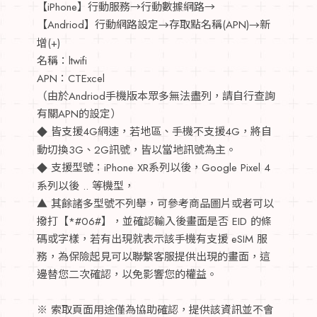
【iPhone】行動服務→行動數據網路→
【Andriod】行動網路設定
存取點名稱(APN)
新
→
→
增(+)
名稱：ltwifi
APN：CTExcel
（由於Andriod手機版本眾多無法盡列，請自行查詢
有關APN的設定）
皆支援4G網速，若地區、手機不支援4G，將自
◆
動切換3G、2G訊號，皆以當地訊號為主。
支援型號：iPhone XR系列以後，Google Pixel 4
◆
系列以後 .. 等機型，
▲ 其餘諸多型號不列舉，可參考商品圖片或者可以
撥打【*#06#】，並確認輸入後畫面是否 EID 的條
碼或字樣，若有出現就表示該手機有支援 eSIM 服
務，為保險起見可以聯繫客服提供出現的畫面，這
邊替您二次確認，以免影響您的權益。
※ 索取頁面用途僅為協助確認，提供該資訊並不會